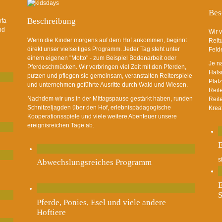
Bes
Beschreibung
ofa
nd
Wir v
Wenn die Kinder morgens auf dem Hof ankommen, beginnt
Reit
direkt unser vielseitiges Programm. Jeder Tag steht unter
Felde
einem eigenen "Motto" - zum Beispiel Bodenarbeit oder
Je n
Pferdeschmücken. Wir verbringen viel Zeit mit den Pferden,
Hals
putzen und pflegen sie gemeinsam, veranstalten Reiterspiele
Plat
und unternehmen geführte Ausritte durch Wald und Wiesen.
Reit
Nachdem wir uns in der Mittagspause gestärkt haben, runden
Reit
Schnitzeljagden über den Hof, erlebnispädagogische
Krea
Kooperationsspiele und viele weitere Abenteuer unsere
ereignisreichen Tage ab.
E
s
Abwechslungsreiches Programm
E
S
Pferde, Ponies, Esel und viele andere
Hoftiere