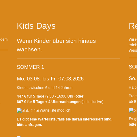
Kids Days
R
, dem
Wir r
Wenn Kinder über sich hinaus
erle
wachsen.
Weis
SO
SOMMER 1
So.
Mo. 03.08. bis Fr. 07.08.2026
Halb
Kinder zwischen 6 und 14 Jahren
Preis
447 € für 5 Tage
(9:30 - 16:00 Uhr)
oder
ab 9
667 € für 5 Tage + 4 Übernachtungen
(all inclusive)
,
Warteliste möglich!
Es gi
Es gibt eine Warteliste, falls sie daran interessiert sind,
bitte
bitte anfragen.